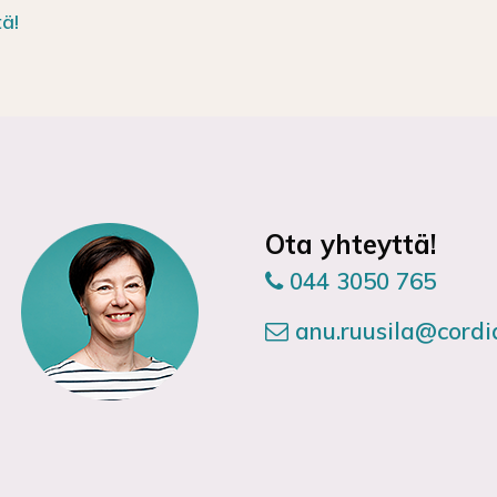
ä!
Ota yhteyttä!
044 3050 765
anu.ruusila@cordia