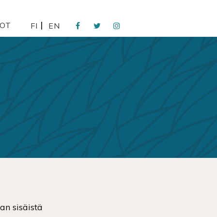
DOT
FI
EN
s
n sisäistä