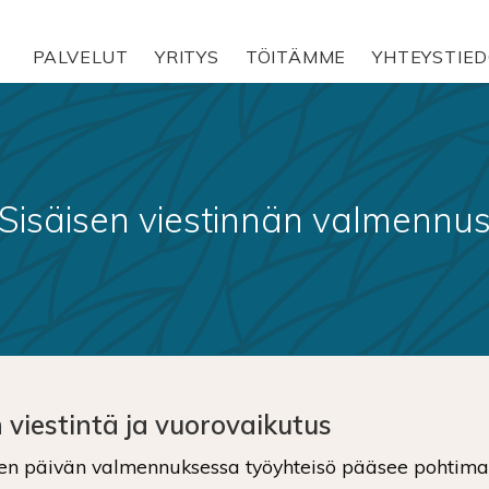
PALVELUT
YRITYS
TÖITÄMME
YHTEYSTIE
Sisäisen viestinnän valmennu
 viestintä ja vuorovaikutus
en päivän valmennuksessa työyhteisö pääsee pohtimaa