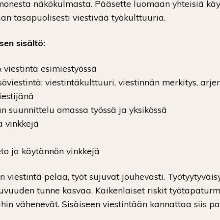
 monesta näkökulmasta. Pääsette luomaan yhteisiä käy
n tasapuolisesti viestivää työkulttuuria.
en sisältö:
 viestintä esimiestyössä
öviestintä: viestintäkulttuuri, viestinnän merkitys, arjen
iestijänä
än suunnittelu omassa työssä ja yksikössä
a vinkkejä
to ja käytännön vinkkejä
n viestintä pelaa, työt sujuvat jouhevasti. Työtyytyväis
vuuden tunne kasvaa. Kaikenlaiset riskit työtapaturm
hin vähenevät. Sisäiseen viestintään kannattaa siis p