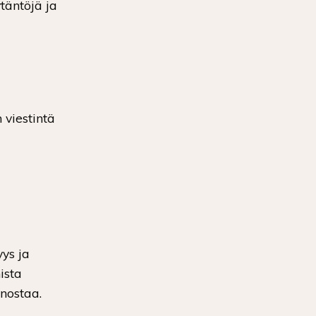
täntöjä ja
 viestintä
yys ja
ista
anostaa.