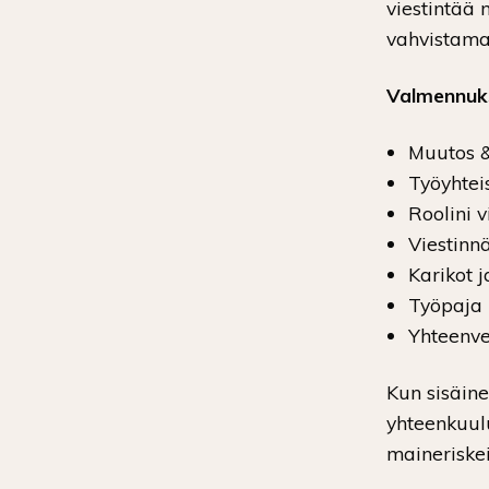
viestintää
vahvistamaa
Valmennuks
Muutos &
Työyhteis
Roolini v
Viestinn
Karikot j
Työpaja
Yhteenve
Kun sisäine
yhteenkuulu
maineriskei