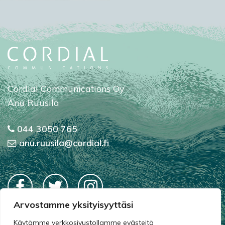
Cordial Communications Oy
Anu Ruusila
044 3050 765
anu.ruusila@cordial.fi
Arvostamme yksityisyyttäsi
Tietosuojaseloste
Käytämme verkkosivustollamme evästeitä